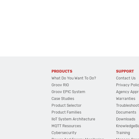
PRODUCTS
SUPPORT
What Do You Want To Do?
Contact Us
Groov RIO
Privacy Poli
Groov EPIC System
Agency Appr
Case Studies
Warranties
Product Selector
Troubleshoot
Product Families
Documents
IIoT System Architecture
Downloads
MQTT Resources
KnowledgeB
Cybersecurity
Training