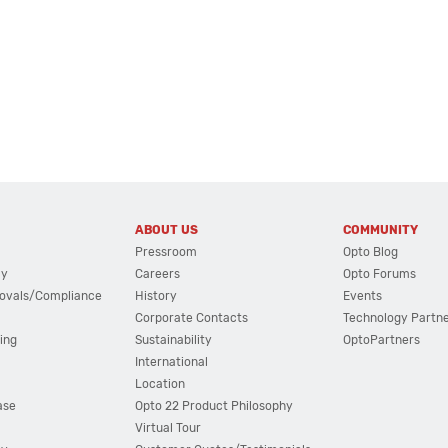
ABOUT US
COMMUNITY
Pressroom
Opto Blog
cy
Careers
Opto Forums
ovals/Compliance
History
Events
Corporate Contacts
Technology Partn
ing
Sustainability
OptoPartners
International
Location
ase
Opto 22 Product Philosophy
Virtual Tour